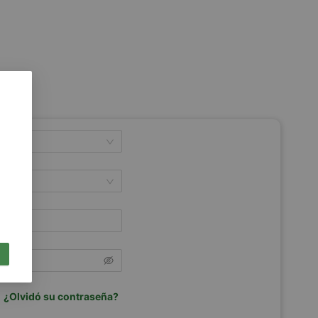
n
¿Olvidó su contraseña?